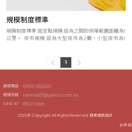
規模制度標準
規模制度標準 固定點規模:設為之間的保障範圍距離為1
公里。 夜市規模:設為大型夜市為2攤，小型夜市為1
攤。 檔期規模:則為不受限幾攤。
1
0956-366260
連絡電話
hanma67@yahoo.com.tw
連絡信箱
691210dsh
line id
2020© Copyright All Rights Reserved
蘋果網頁設計
創業資